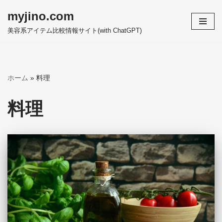
myjino.com
コ
美容系アイテム比較情報サイト(with ChatGPT)
ン
テ
ン
ツ
ホーム
»
料理
へ
ス
料理
キ
ッ
プ